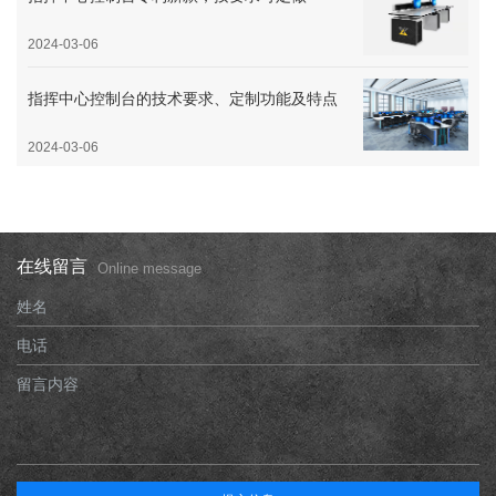
2024-03-06
指挥中心控制台的技术要求、定制功能及特点
2024-03-06
在线留言
Online message
姓名
电话
留言内容