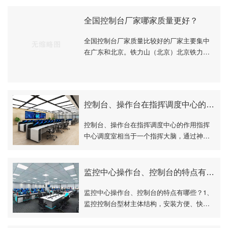
分析、···
全国控制台厂家哪家质量更好？
全国控制台厂家质量比较好的厂家主要集中
在广东和北京。铁力山（北京）北京铁力山
科技股份有限公司是一家从事控制台设计与
制造的专业公司，根据不同客户个性化需求,
提供专···
控制台、操作台在指挥调度中心的作用
控制台、操作台在指挥调度中心的作用指挥
中心调度室相当于一个指挥大脑，通过神经
中枢连接多个分散的指挥中心以及各数据孤
岛，形成大脑统领、中枢贯通的有机整体；
工作人员···
监控中心操作台、控制台的特点有哪些
监控中心操作台、控制台的特点有哪些？1、
监控控制台型材主体结构，安装方便、快
捷，且拆装式结构，方便运输，架体并联简
易，彰显整体效果2、监控控制台多方位布线