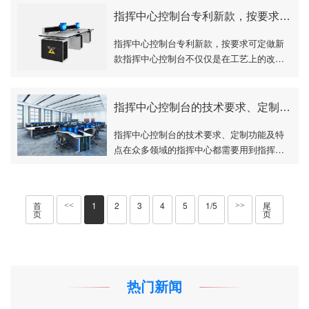
功能，方···
指挥中心控制台专利新款，按要求可定做
指挥中心控制台专利新款，按要求可定做新
款指挥中心控制台不仅仅是在工艺上的改
变，外观也加入了更科技化的更改，设备植
入了低电压5V的LED蓝色氛围灯（可选其他
颜色，还可根···
指挥中心控制台的技术要求、定制功能及特点
指挥中心控制台的技术要求、定制功能及特
点在众多领域的指挥中心都需要用到指挥控
制台来完成调度工作，由于指挥中心的要求
比较高，因此控制台的技术要求也比较高，
盛视指挥···
首
1
2
3
4
5
1/5
尾
<<
>>
页
页
热门新闻