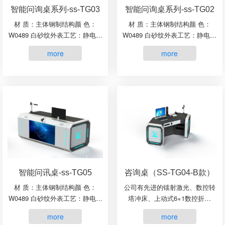
智能问询桌系列-ss-TG03
智能问询桌系列-ss-TG02
材 质：主体钢制结构颜 色：
材 质：主体钢制结构颜 色：
W0489 白砂纹外表工艺：静电喷
W0489 白砂纹外表工艺：静电喷
涂选装配件：翻转触摸屏、高拍
涂选装配件：翻转触摸屏、高拍
more
more
仪、摄像头、拾音器、扬声器、
仪、摄像头、拾音器、扬声器、
问讯主机、打印机、指纹模块、
问讯主机、打印机、指纹模块、
签字板、光盘刻录机产品···
签字板、光盘刻录机产品···
智能问讯桌-ss-TG05
咨询桌（SS-TG04-B款）
材 质：主体钢制结构颜 色：
公司有先进的镭射激光、数控转
W0489 白砂纹外表工艺：静电喷
塔冲床、上动式6+1数控折弯
涂选装配件：翻转触摸屏、高拍
机、下动式数控折弯机、自动焊
more
more
仪、摄像头、拾音器、扬声器、
接等设备。具有“出货快、交货