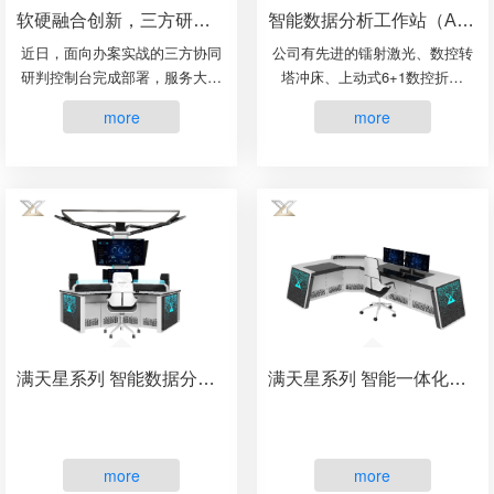
软硬融合创新，三方研判控制台构建案件会商研判新阵地
智能数据分析工作站（Ai20）
近日，面向办案实战的三方协同
公司有先进的镭射激光、数控转
研判控制台完成部署，服务大数
塔冲床、上动式6+1数控折弯
据办案中心专案会商工作。设备
机、下动式数控折弯机、自动焊
more
more
设置三方研判工位，双屏联动实
接等设备。具有“出货快、交货
现态势总览与线索精细化分析，
准、品质优、价格低”特点。公司
支持办案团队集中开展···
产品销往全国市场和国外···
满天星系列 智能数据分析工作站
满天星系列 智能一体化控制台
more
more