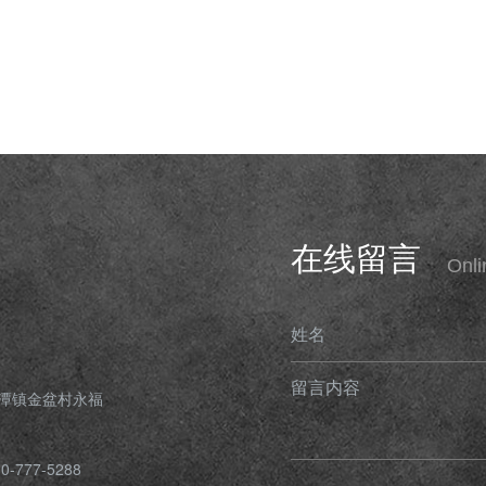
在线留言
Onl
姓名
留言内容
潭镇金盆村永福
-777-5288