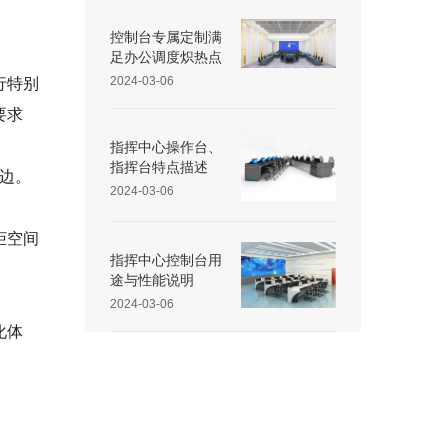
控制台专属定制满
足办公调度炽热点
2024-03-06
行特别
要求
指挥中心操作台、
指挥台特点描述
边。
2024-03-06
柜空间
指挥中心控制台用
途与性能说明
2024-03-06
化体