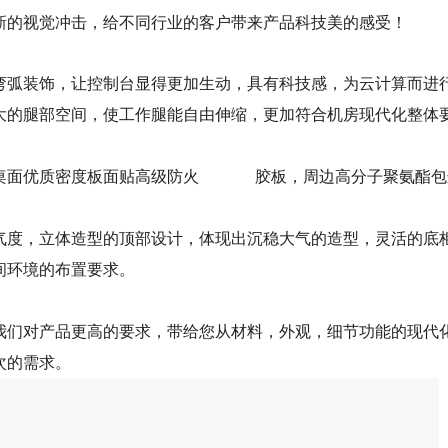
新的视觉冲击，给不同行业的客户带来产品科技美的感受！
弯弧装饰，让控制台显得更加生动，具有科技感，为云计算而进
大的腿部空间，使工作腿能自由伸缩，更加符合机房现代化整体
，桌面优质密度板面贴高级防火 胶板，周边高分子聚氨酯包
气度，立体造型的顶部设计，体现出沉稳大气的造型，灵活的底
间环境的布置要求。
我们对产品更高的要求，带给您从材料，外观，细节功能的现代
次的需求。