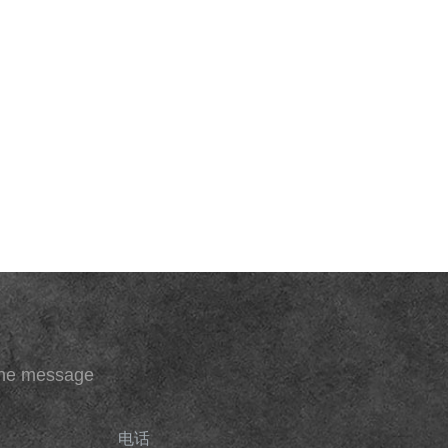
ine message
电话