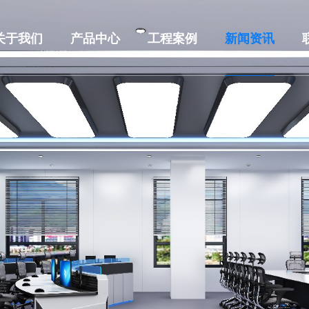
关于我们
产品中心
工程案例
新闻资讯